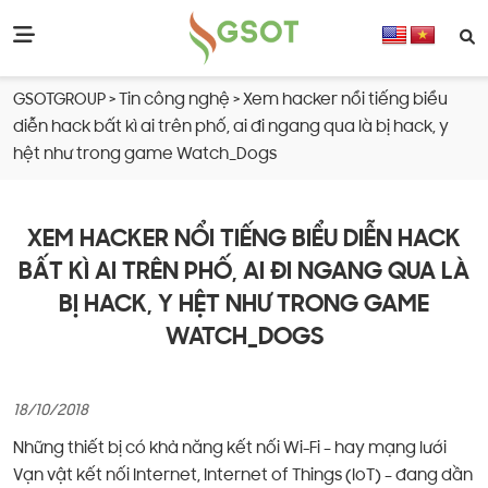
GSOTGROUP
>
Tin công nghệ
>
Xem hacker nổi tiếng biểu
diễn hack bất kì ai trên phố, ai đi ngang qua là bị hack, y
hệt như trong game Watch_Dogs
XEM HACKER NỔI TIẾNG BIỂU DIỄN HACK
BẤT KÌ AI TRÊN PHỐ, AI ĐI NGANG QUA LÀ
BỊ HACK, Y HỆT NHƯ TRONG GAME
WATCH_DOGS
18/10/2018
Những thiết bị có khả năng kết nối Wi-Fi – hay mạng lưới
Vạn vật kết nối Internet, Internet of Things (IoT) – đang dần