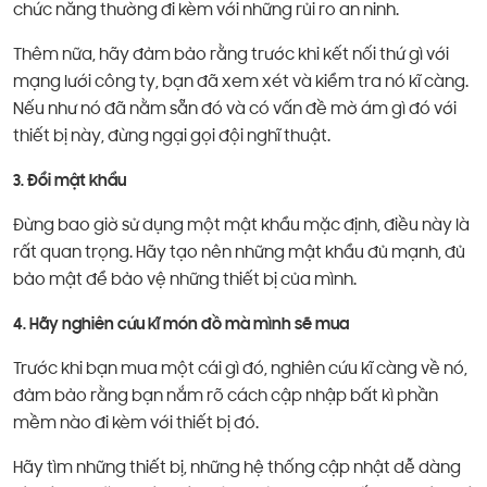
chức năng thường đi kèm với những rủi ro an ninh.
Thêm nữa, hãy đảm bảo rằng trước khi kết nối thứ gì với
mạng lưới công ty, bạn đã xem xét và kiểm tra nó kĩ càng.
Nếu như nó đã nằm sẵn đó và có vấn đề mờ ám gì đó với
thiết bị này, đừng ngại gọi đội nghĩ thuật.
3. Đổi mật khẩu
Đừng bao giờ sử dụng một mật khẩu mặc định, điều này là
rất quan trọng. Hãy tạo nên những mật khẩu đủ mạnh, đủ
bảo mật để bảo vệ những thiết bị của mình.
4. Hãy nghiên cứu kĩ món đồ mà mình sẽ mua
Trước khi bạn mua một cái gì đó, nghiên cứu kĩ càng về nó,
đảm bảo rằng bạn nắm rõ cách cập nhập bất kì phần
mềm nào đi kèm với thiết bị đó.
Hãy tìm những thiết bị, những hệ thống cập nhật dễ dàng