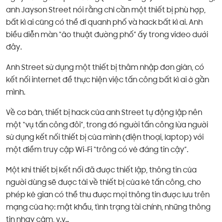
anh Jayson Street nói rằng chỉ cần một thiết bị phù hợp,
bất kì ai cũng có thể đi quanh phố và hack bất kì ai. Anh
biểu diễn màn “ảo thuật đường phố” ấy trong video dưới
đây.
Anh Street sử dụng một thiết bị thâm nhập đơn giản, có
kết nối internet để thực hiện việc tấn công bất kì ai ở gần
mình.
Về cơ bản, thiết bị hack của anh Street tự động lập nên
một “vụ tấn công đôi”, trong đó người tấn công lừa người
sử dụng kết nối thiết bị của mình (điện thoại, laptop) với
một điểm truy cập Wi-Fi “trông có vẻ đáng tin cậy”.
Một khi thiết bị kết nối đã được thiết lập, thông tin của
người dùng sẽ được tải về thiết bị của kẻ tấn công, cho
phép kẻ gian có thể thu được mọi thông tin được lưu trên
mạng của họ: mật khẩu, tình trạng tài chính, những thông
tin nhạy cảm, v.v…