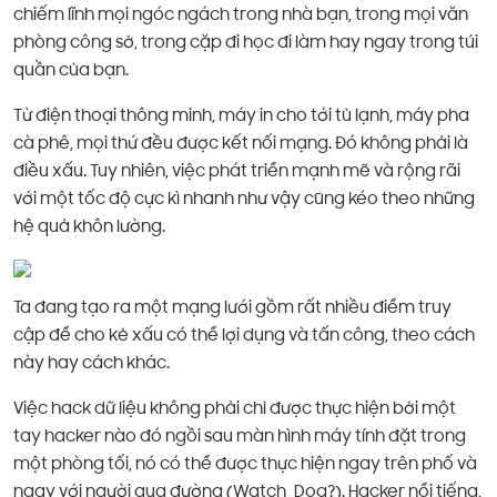
chiếm lĩnh mọi ngóc ngách trong nhà bạn, trong mọi văn
phòng công sở, trong cặp đi học đi làm hay ngay trong túi
quần của bạn.
Từ điện thoại thông minh, máy in cho tới tủ lạnh, máy pha
cà phê, mọi thứ đều được kết nối mạng. Đó không phải là
điều xấu. Tuy nhiên, việc phát triển mạnh mẽ và rộng rãi
với một tốc độ cực kì nhanh như vậy cũng kéo theo những
hệ quả khôn lường.
Ta đang tạo ra một mạng lưới gồm rất nhiều điểm truy
cập để cho kẻ xấu có thể lợi dụng và tấn công, theo cách
này hay cách khác.
Việc hack dữ liệu không phải chỉ được thực hiện bởi một
tay hacker nào đó ngồi sau màn hình máy tính đặt trong
một phòng tối, nó có thể được thực hiện ngay trên phố và
ngay với người qua đường (Watch_Dog?). Hacker nổi tiếng,