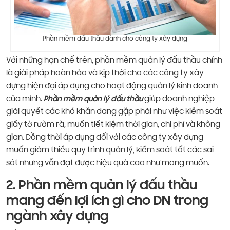
Phần mềm đấu thầu dành cho công ty xây dựng
Với những hạn chế trên, phần mềm quản lý đấu thầu chính
là giải pháp hoàn hảo và kịp thời cho các công ty xây
dựng hiện đại áp dụng cho hoạt động quản lý kinh doanh
của mình.
Phần mềm quản lý đấu thầu
giúp doanh nghiệp
giải quyết các khó khăn đang gặp phải như việc kiểm soát
giấy tờ rườm rà, muốn tiết kiệm thời gian, chi phí và không
gian. Đồng thời áp dụng đối với các công ty xây dựng
muốn giảm thiểu quy trình quản lý, kiểm soát tốt các sai
sót nhưng vẫn đạt được hiệu quả cao như mong muốn.
2. Phần mềm quản lý đấu thầu
mang đến lợi ích gì cho DN trong
ngành xây dựng