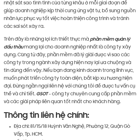
nhật sát sao tình tình của từng khâu ở mỗi giai đoạn để
giúp doanh nghiệp kịp thời cung ứng vật tư, bổ sung nguồn
nhân lực phục vụ tốt việc hoàn thiện công trình và tránh
các sai sót xảy ra.
Trên đây là những lợi ích thiết thực mà
phần mềm quản lý
đấu thầu
mang lại cho doanh nghiệp nhất là công ty xây
dựng. Cũng từ đây, phần mềm đã lý giải được vì sao các
công ty trong ngành xây dựng hiện nay lại ưa chuộng và
tin dùng đến vậy. Nếu bạn đang kinh doanh trong lĩnh vực,
muốn phát triển công ty toàn diện, bắt kịp xu hương hiện
đại. Đừng ngần ngại liên hệ với chúng tôi để được tư vấn cụ
thể và chi tiết.
GSOT
– công ty chuyên cung cấp phần mềm
và các giải pháp liên quan tốt nhất cho khách hàng.
Thông tin liên hệ chính:
Địa chỉ: 81/15/18 Huỳnh Văn Nghệ, Phường 12, Quận Gò
Vấp, Tp. HCM.