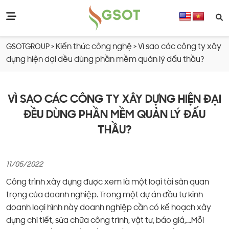
GSOTGROUP
>
Kiến thức công nghệ
>
Vì sao các công ty xây
dựng hiện đại đều dùng phần mềm quản lý đấu thầu?
VÌ SAO CÁC CÔNG TY XÂY DỰNG HIỆN ĐẠI
ĐỀU DÙNG PHẦN MỀM QUẢN LÝ ĐẤU
THẦU?
11/05/2022
Công trình xây dựng được xem là một loại tài sản quan
trọng của doanh nghiệp. Trong một dự án đầu tư kinh
doanh loại hình này doanh nghiệp cần có kế hoạch xây
dựng chi tiết, sửa chữa công trình, vật tư, báo giá,….Mỗi