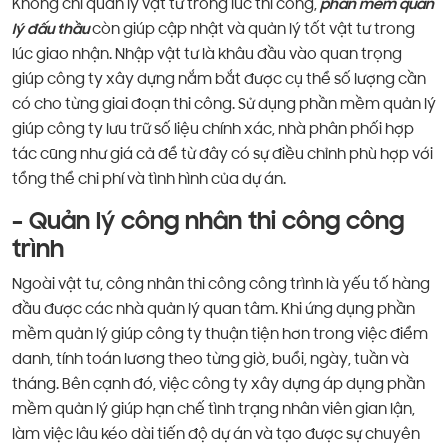
Không chỉ quản lý vật tư trong lúc thi công,
phần mềm quản
lý đấu thầu
còn giúp cập nhật và quản lý tốt vật tư trong
lúc giao nhận. Nhập vật tư là khâu đầu vào quan trọng
giúp công ty xây dựng nắm bắt được cụ thể số lượng cần
có cho từng giai đoạn thi công. Sử dụng phần mềm quản lý
giúp công ty lưu trữ số liệu chính xác, nhà phân phối hợp
tác cũng như giá cả để từ đây có sự điều chỉnh phù hợp với
tổng thể chi phí và tình hình của dự án.
– Quản lý công nhân thi công công
trình
Ngoài vật tư, công nhân thi công công trình là yếu tố hàng
đầu được các nhà quản lý quan tâm. Khi ứng dụng phần
mềm quản lý giúp công ty thuận tiện hơn trong việc điểm
danh, tính toán lương theo từng giờ, buổi, ngày, tuần và
tháng. Bên cạnh đó, việc công ty xây dựng áp dụng phần
mềm quản lý giúp hạn chế tình trạng nhân viên gian lận,
làm việc lâu kéo dài tiến độ dự án và tạo được sự chuyên