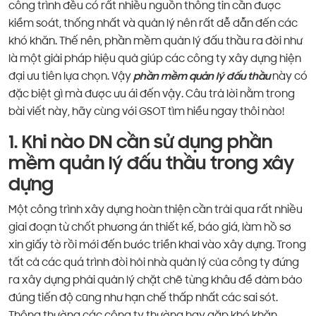
công trình đều có rất nhiều nguồn thông tin cần được
kiểm soát, thống nhất và quản lý nên rất dễ dẫn đến các
khó khăn. Thế nên, phần mềm quản lý đấu thầu ra đời như
là một giải pháp hiệu quả giúp các công ty xây dựng hiện
đại ưu tiên lựa chọn. Vậy
phần mềm quản lý đấu thầu
này có
đặc biệt gì mà được ưu ái đến vậy. Câu trả lời nằm trong
bài viết này, hãy cùng với GSOT tìm hiểu ngay thôi nào!
1. Khi nào DN cần sử dụng phần
mềm quản lý đấu thầu trong xây
dựng
Một công trình xây dựng hoàn thiện cần trải qua rất nhiều
giai đoạn từ chốt phương án thiết kế, báo giá, làm hồ sơ
xin giấy tờ rồi mới đến bước triển khai vào xây dựng. Trong
tất cả các quá trình đòi hỏi nhà quản lý của công ty đứng
ra xây dựng phải quản lý chặt chẽ từng khâu để đảm bảo
đúng tiến độ cũng như hạn chế thấp nhất các sai sót.