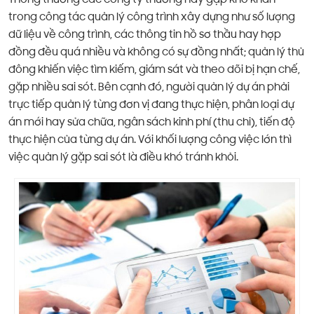
Thông thường các công ty thường hay gặp khó khăn
trong công tác quản lý công trình xây dựng như số lượng
dữ liệu về công trình, các thông tin hồ sơ thầu hay hợp
đồng đều quá nhiều và không có sự đồng nhất; quản lý thủ
đông khiến việc tìm kiếm, giám sát và theo dõi bị hạn chế,
gặp nhiều sai sót. Bên cạnh đó, người quản lý dự án phải
trực tiếp quản lý từng đơn vị đang thực hiện, phân loại dự
án mới hay sửa chữa, ngân sách kinh phí (thu chi), tiến độ
thực hiện của từng dự án. Với khối lượng công việc lớn thì
việc quản lý gặp sai sót là điều khó tránh khỏi.