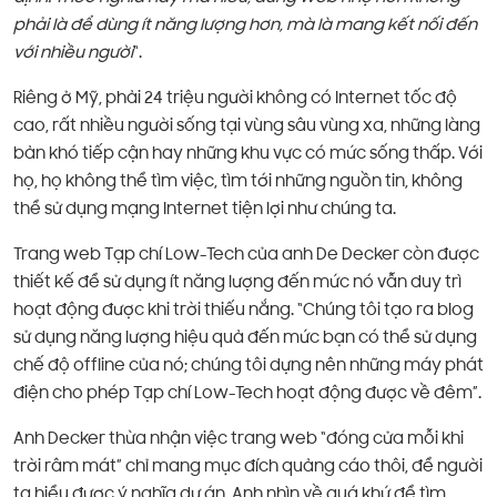
phải là để dùng ít năng lượng hơn, mà là mang kết nối đến
với nhiều người
“.
Riêng ở Mỹ, phải 24 triệu người không có Internet tốc độ
cao, rất nhiều người sống tại vùng sâu vùng xa, những làng
bản khó tiếp cận hay những khu vực có mức sống thấp. Với
họ, họ không thể tìm việc, tìm tới những nguồn tin, không
thể sử dụng mạng Internet tiện lợi như chúng ta.
Trang web Tạp chí Low-Tech của anh De Decker còn được
thiết kế để sử dụng ít năng lượng đến mức nó vẫn duy trì
hoạt động được khi trời thiếu nắng. “Chúng tôi tạo ra blog
sử dụng năng lượng hiệu quả đến mức bạn có thể sử dụng
chế độ offline của nó; chúng tôi dựng nên những máy phát
điện cho phép Tạp chí Low-Tech hoạt động được về đêm”.
Anh Decker thừa nhận việc trang web “đóng cửa mỗi khi
trời râm mát” chỉ mang mục đích quảng cáo thôi, để người
ta hiểu được ý nghĩa dự án. Anh nhìn về quá khứ để tìm