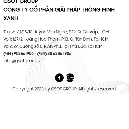
GSOT GROUP
CÔNG TY CỔ PHẦN GIẢI PHÁP THÔNG MINH
XANH
Trụ sở: 81/15/18 Huỳnh Văn Nghệ, P.12, Q. Gò Vấp, HCM
Vp 1: 127/2 Hoàng Hoa Thám, P.13, Q. Tân Bình. Tp.HCM
Vp 2: 2A Đường số 5, P.An Phú, Tp. Thủ Đức, Tp.HCM
(+84) 902561906 - (+84) 28 6286 1906
info@gsotgroup.vn
Copyright 2023 by GSOT GROUP. All rights reserved.