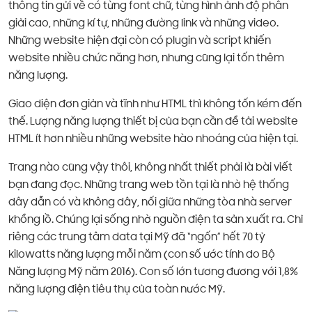
thông tin gửi về có từng font chữ, từng hình ảnh độ phân
giải cao, những kí tự, những đường link và những video.
Những website hiện đại còn có plugin và script khiến
website nhiều chức năng hơn, nhưng cũng lại tốn thêm
năng lượng.
Giao diện đơn giản và tĩnh như HTML thì không tốn kém đến
thế. Lượng năng lượng thiết bị của bạn cần để tải website
HTML ít hơn nhiều những website hào nhoáng của hiện tại.
Trang nào cũng vậy thôi, không nhất thiết phải là bài viết
bạn đang đọc. Những trang web tồn tại là nhờ hệ thống
dây dẫn có và không dây, nối giữa những tòa nhà server
khổng lồ. Chúng lại sống nhờ nguồn điện ta sản xuất ra. Chỉ
riêng các trung tâm data tại Mỹ đã “ngốn” hết 70 tỷ
kilowatts năng lượng mỗi năm (con số ước tính do Bộ
Năng lượng Mỹ năm 2016). Con số lớn tương đương với 1,8%
năng lượng điện tiêu thụ của toàn nước Mỹ.