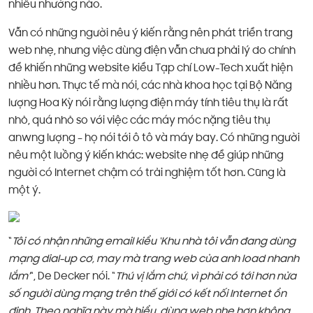
nhiều nhường nào.
Vẫn có những người nêu ý kiến rằng nên phát triển trang
web nhẹ, nhưng việc dùng điện vẫn chưa phải lý do chính
để khiến những website kiểu Tạp chí Low-Tech xuất hiện
nhiều hơn. Thực tế mà nói, các nhà khoa học tại Bộ Năng
lượng Hoa Kỳ nói rằng lượng điện máy tính tiêu thụ là rất
nhỏ, quá nhỏ so với việc các máy móc nặng tiêu thụ
anwng lượng – họ nói tới ô tô và máy bay. Có những người
nêu một luồng ý kiến khác: website nhẹ để giúp những
người có Internet chậm có trải nghiệm tốt hơn. Cũng là
một ý.
“
Tôi có nhận những email kiểu ‘Khu nhà tôi vẫn đang dùng
mạng dial-up cơ, may mà trang web của anh load nhanh
lắm’
“, De Decker nói. “
Thú vị lắm chứ, vì phải có tới hơn nửa
số người dùng mạng trên thế giới có kết nối Internet ổn
định. Theo nghĩa này mà hiểu, dùng web nhẹ hơn không