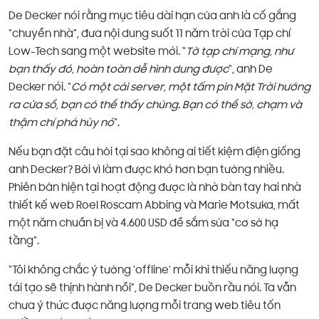
De Decker nói rằng mục tiêu dài hạn của anh là cố gắng
“chuyển nhà”, đưa nội dung suốt 11 năm trời của Tạp chí
Low-Tech sang một website mới. “
Tờ tạp chí mạng, như
bạn thấy đó, hoàn toàn dễ hình dung được
“, anh De
Decker nói. “
Có một cái server, một tấm pin Mặt Trời hướng
ra cửa sổ, bạn có thể thấy chúng. Bạn có thể sờ, chạm và
thậm chí phá hủy nó
“.
Nếu bạn đặt câu hỏi tại sao không ai tiết kiệm điện giống
anh Decker? Bởi vì làm được khó hơn bạn tưởng nhiều.
Phiên bản hiện tại hoạt động được là nhờ bàn tay hai nhà
thiết kế web Roel Roscam Abbing và Marie Motsuka, mất
một năm chuẩn bị và 4.600 USD để sắm sửa “cơ sở hạ
tầng”.
“Tôi không chắc ý tưởng ‘offline’ mỗi khi thiếu năng lượng
tái tạo sẽ thịnh hành nổi”, De Decker buồn rầu nói. Ta vẫn
chưa ý thức được năng lượng mỗi trang web tiêu tốn