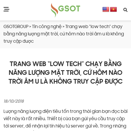
GSOTGROUP
>
Tin công nghệ
>
Trang web “low tech” chạy
bằng năng lượng mặt trời, cứ hôm nào trời âm u là không
truy cập được
TRANG WEB “LOW TECH” CHẠY BẰNG
NĂNG LƯỢNG MẶT TRỜI, CỨ HÔM NÀO
TRỜI ÂM U LÀ KHÔNG TRUY CẬP ĐƯỢC
18/10/2018
Lượng năng lượng điện tiêu tốn trong thời gian bạn đọc bài
viết này là rất nhiều. Thiết bị của bạn gửi yêu cầu truy cập
tới server, để nhận lại tín hiệu từ server gửi về. Trong những