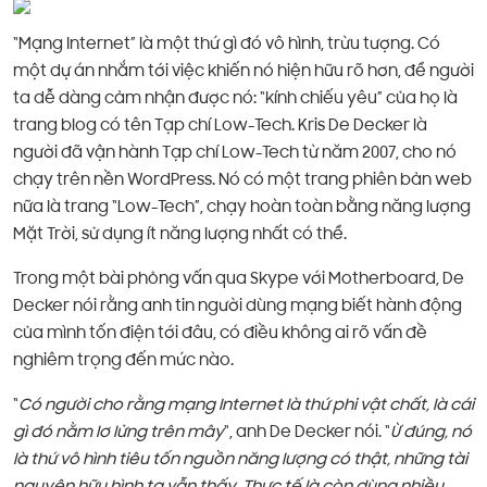
“Mạng Internet” là một thứ gì đó vô hình, trừu tượng. Có
một dự án nhắm tới việc khiến nó hiện hữu rõ hơn, để người
ta dễ dàng cảm nhận được nó: “kính chiếu yêu” của họ là
trang blog có tên Tạp chí Low-Tech. Kris De Decker là
người đã vận hành Tạp chí Low-Tech từ năm 2007, cho nó
chạy trên nền WordPress. Nó có một trang phiên bản web
nữa là trang “Low-Tech”, chạy hoàn toàn bằng năng lượng
Mặt Trời, sử dụng ít năng lượng nhất có thể.
Trong một bài phỏng vấn qua Skype với Motherboard, De
Decker nói rằng anh tin người dùng mạng biết hành động
của mình tốn điện tới đâu, có điều không ai rõ vấn đề
nghiêm trọng đến mức nào.
“
Có người cho rằng mạng Internet là thứ phi vật chất, là cái
gì đó nằm lơ lửng trên mây
“, anh De Decker nói. “
Ừ đúng, nó
là thứ vô hình tiêu tốn nguồn năng lượng có thật, những tài