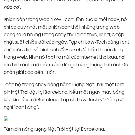
nguyên hữu hình ta vẫn thấy. Thực tế là còn dùng nhiều
nữa cơ
“.
Phiên bản trang web “Low-Tech” tĩnh, tức là mỗi ngày, nó
chỉ có duy nhất một phiên bản thôi, những trang web
động sẽ là những trang chạy thời gian thực, liên tục cập
nhật suốt chiều dài của ngày. Tạp chí Low-Tech dùng font
chữ mặc định và hình ảnh đầy pixel để hiển thị nội dung
trang web. Nhìn nó toát ra mùi của Internet thời xưa, nơi
mà hình ảnh mờ màu xám dùng ít năng lượng hơn ảnh độ
phân giải cao đến 10 lần.
Toàn bộ trang chạy bằng năng lượng Mặt Trời, một tấm
pin Mặt Trời đặt tại Barcelona. Nếu một ngày mây bỗng
kéo kín bầu trời Bacelona, Tạp chí Low-Tech sẽ đóng cửa
nghỉ “bán hàng”.
Tấm pin năng lượng Mặt Trời đặt tại Barcelona.