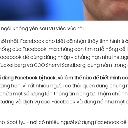
gồi không yên sau vụ việc vừa rồi.
ới nhất, Facebook cho biết đã nhận thấy tình hình t
hống của Facebook, mà chúng còn tìm ra lỗ hổng để 
acebook để cùng đăng nhập – chẳng hạn như Instagram
uckerberg và COO Sheryl Sandberg, cũng nằm trong da
ời dùng Facebook bị hack, và làm thế nào để biết mình c
m tảng hơn, vì rất nhiều người có thôi quen dùng chung
chứa một số lượng lớn thông tin riêng tư. Thậm chí, 
in tưởng và dịch vụ của Facebook và dùng nó như một
nb, Spotify… – nơi có nhiều người sử dụng Facebook đ