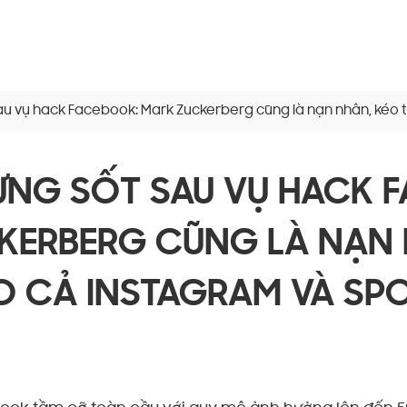
 sau vụ hack Facebook: Mark Zuckerberg cũng là nạn nhân, kéo 
SỬNG SỐT SAU VỤ HACK 
KERBERG CŨNG LÀ NẠN 
O CẢ INSTAGRAM VÀ SPO