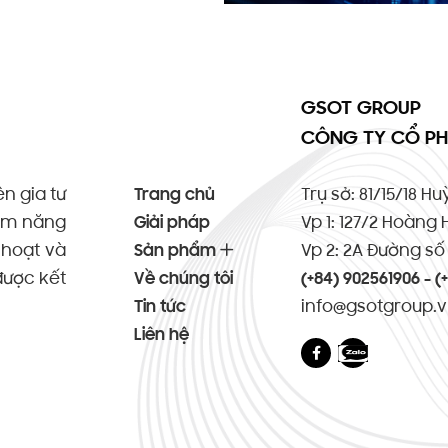
GSOT GROUP
CÔNG TY CỔ PH
n gia tư
Trang chủ
Trụ sở: 81/15/18 H
iềm năng
Giải pháp
Vp 1: 127/2 Hoàng 
h hoạt và
Sản phẩm
Vp 2: 2A Đường số 
được kết
Về chúng tôi
(+84) 902561906 - (
Tin tức
info@gsotgroup.
Liên hệ