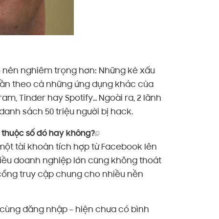
rở nên nghiêm trọng hơn: Những kẻ xấu
lần theo cả những ứng dụng khác của
, Tinder hay Spotify… Ngoài ra, 2 lãnh
nh sách 50 triệu người bị hack.
ó thuộc số đó hay không?
 một tài khoản tích hợp từ Facebook lên
nhiều doanh nghiệp lớn cũng không thoát
 cổng truy cập chung cho nhiều nền
ể cùng đăng nhập – hiện chưa có bình