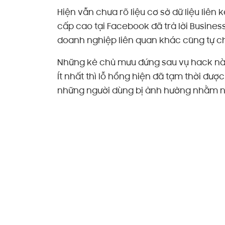
Hiện vẫn chưa rõ liệu cơ sở dữ liệu liê
cấp cao tại Facebook đã trả lời Busines
doanh nghiệp liên quan khác cũng tự ch
Những kẻ chủ mưu đứng sau vụ hack này
Ít nhất thì lỗ hổng hiện đã tạm thời đượ
những người dùng bị ảnh hưởng nhằm ngă