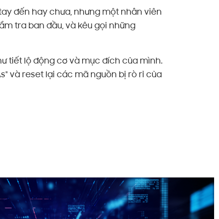
g tay đến hay chưa, nhưng một nhân viên
hẩm tra ban đầu, và kêu gọi những
 tiết lộ động cơ và mục đích của mình.
" và reset lại các mã nguồn bị rò rỉ của