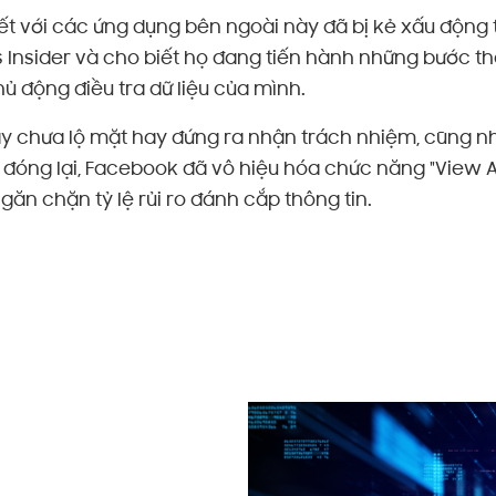
n kết với các ứng dụng bên ngoài này đã bị kẻ xấu độn
s Insider và cho biết họ đang tiến hành những bước t
ủ động điều tra dữ liệu của mình.
 chưa lộ mặt hay đứng ra nhận trách nhiệm, cũng như
c đóng lại, Facebook đã vô hiệu hóa chức năng "View As
n chặn tỷ lệ rủi ro đánh cắp thông tin.