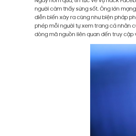
Ngày hôm qua, tin tức về vụ hack Faceb
người cảm thấy sửng sốt. Ông lớn mạng
diễn biến xảy ra cũng như biện pháp ph
phép mỗi người tự xem trang cá nhân c
dòng mã nguồn liên quan đến truy cập và