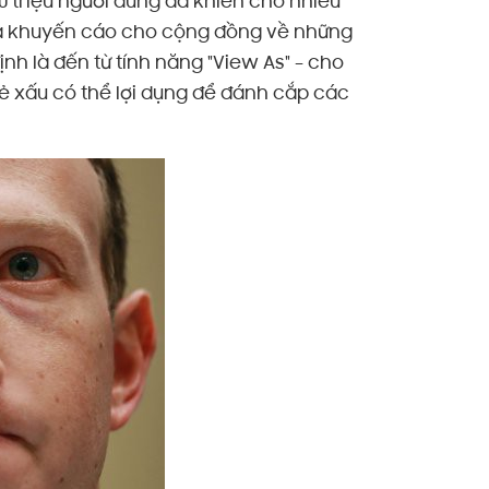
 triệu người dùng đã khiến cho nhiều
 và khuyến cáo cho cộng đồng về những
h là đến từ tính năng "View As" – cho
ẻ xấu có thể lợi dụng để đánh cắp các