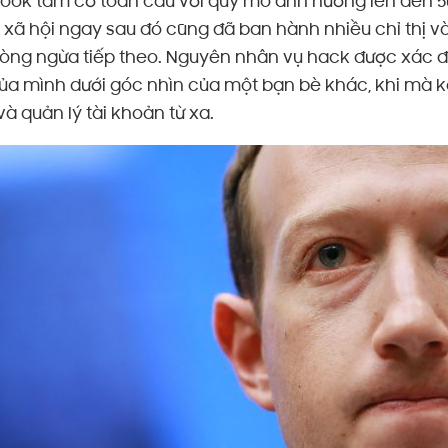
ook tầm cỡ toàn cầu với quy mô ảnh hưởng lên đến 50
 xã hội ngay sau đó cũng đã ban hành nhiều chỉ thị
òng ngừa tiếp theo.
Nguyên nhân vụ hack được xác địn
ủa mình dưới góc nhìn của một bạn bè khác, khi mà k
 quản lý tài khoản từ xa.