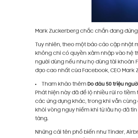
Mark Zuckerberg chắc chắn đang đứng n
Tuy nhiên, theo một báo cáo cập nhật m
không chỉ có quyền xâm nhập vào hệ t
người dùng nếu như họ dùng tài khoản F
đạo cao nhất của Facebook, CEO Mark Z
Tham khảo thêm
Do đâu 50 triệu ngư
Phát hiện này đã để lộ nhiều rủi ro tiề
các ứng dụng khác, trong khi vẫn cùng 
khỏi vòng nguy hiểm khi từ lâu họ đã t
tảng.
Những cái tên phổ biến như Tinder, Airb