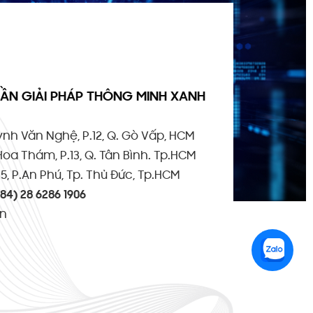
ẦN GIẢI PHÁP THÔNG MINH XANH
uỳnh Văn Nghệ, P.12, Q. Gò Vấp, HCM
Hoa Thám, P.13, Q. Tân Bình. Tp.HCM
5, P.An Phú, Tp. Thủ Đức, Tp.HCM
+84) 28 6286 1906
vn