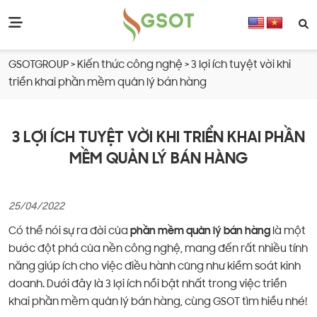
GSOTGROUP
>
Kiến thức công nghệ
>
3 lợi ích tuyệt vời khi
triển khai phần mềm quản lý bán hàng
3 LỢI ÍCH TUYỆT VỜI KHI TRIỂN KHAI PHẦN
MỀM QUẢN LÝ BÁN HÀNG
25/04/2022
Có thể nói sự ra đời của
phần mềm quản lý bán hàng
là một
bước đột phá của nền công nghệ, mang đến rất nhiều tính
năng giúp ích cho việc điều hành cũng như kiểm soát kinh
doanh. Dưới đây là 3 lợi ích nổi bật nhất trong việc triển
khai phần mềm quản lý bán hàng, cùng GSOT tìm hiểu nhé!