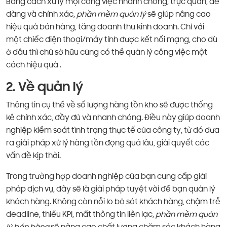
Bằng cách xử lý mọi công việc nhanh chóng, trực quan, dễ
dàng và chính xác,
phần mềm quản lý
sẽ giúp nâng cao
hiệu quả bán hàng, tăng doanh thu kinh doanh. Chỉ với
một chiếc điện thoại/máy tính được kết nối mạng, cho dù
ở đâu thì chủ sở hữu cũng có thể quản lý công việc một
cách hiệu quả .
2. Về quản lý
Thông tin cụ thể về số lượng hàng tồn kho sẽ được thống
kê chính xác, đầy đủ và nhanh chóng. Điều này giúp doanh
nghiệp kiểm soát tình trạng thực tế của công ty, từ đó đưa
ra giải pháp xử lý hàng tồn đọng quá lâu, giải quyết các
vấn đề kịp thời.
Trong trường hợp doanh nghiệp của bạn cung cấp giải
pháp dịch vụ, đây sẽ là giải pháp tuyệt vời để bạn quản lý
khách hàng. Không còn nỗi lo bỏ sót khách hàng, chậm trễ
deadline, thiếu KPI, mất thông tin liên lạc,
phần mềm quản