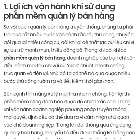
1. Lợi ích vận hành khi sử dụng
phần mềm quản lý bán hàng
So với cách quản lý bán hàng truyền thống, chúng ta phải
trải qua rất nhiều bước vận hành rắc rối, thủ công, chuyển
đổi qua lại nhiều công cụ, đôi khi lại dễ thất lạc dữ liệu chỉ vì
sự lưu trữ manh mún, thiếu đồng bộ. Trong khi đó, khi có
phần mềm quản lý bán hàng
, doanh nghiệp của bạn chỉ cần
điều hành mọi thứ chỉ với cú “click” chuột nhanh chóng,
trực quan và tiện lợi. Nhờ đó ta có thể bỏ qua được nhiều
bước thủ công rườm rà và tiết kiệm thời gian hơn.
Bên cạnh tính năng xử lý mọi thứ nhanh chóng, tiện lợi thì
phần mềm cũng đảm bảo được độ chính xác cao. Trong
khi vận hành doanh nghiệp phương pháp truyền thống,
mọi quyết định đều có thế đưa ra vì cảm nhận chủ quan
của chủ doanh nghiệp. Trong khi đó, thông qua ứng dụng
quản lý bán hàng, mọi yếu tố đều được thống kê bằng các