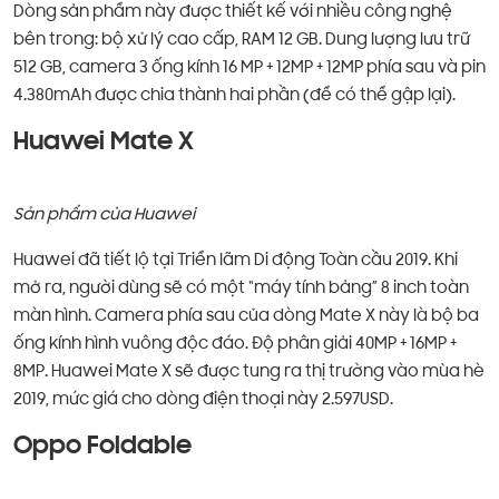
Dòng sản phẩm này được thiết kế với nhiều công nghệ
bên trong: bộ xử lý cao cấp, RAM 12 GB. Dung lượng lưu trữ
512 GB, camera 3 ống kính 16 MP + 12MP + 12MP phía sau và pin
4.380mAh được chia thành hai phần (để có thể gập lại).
Huawei Mate X
Sản phẩm của Huawei
Huawei đã tiết lộ tại Triển lãm Di động Toàn cầu 2019. Khi
mở ra, người dùng sẽ có một “máy tính bảng” 8 inch toàn
màn hình. Camera phía sau của dòng Mate X này là bộ ba
ống kính hình vuông độc đáo. Độ phân giải 40MP + 16MP +
8MP. Huawei Mate X sẽ được tung ra thị trường vào mùa hè
2019, mức giá cho dòng điện thoại này 2.597USD.
Oppo Foldable