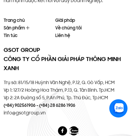
hân hạnh được kết nối với Quý Doanh Nghiệp.
Trang chủ
Giải pháp
Sản phẩm
Về chúng tôi
Tin tức
Liên hệ
GSOT GROUP
CÔNG TY CỔ PHẦN GIẢI PHÁP THÔNG MINH
XANH
Trụ sở: 81/15/18 Huỳnh Văn Nghệ, P.12, Q. Gò Vấp, HCM
Vp 1: 127/2 Hoàng Hoa Thám, P.13, Q. Tân Bình. Tp.HCM
Vp 2: 2A Đường số 5, P.An Phú, Tp. Thủ Đức, Tp.HCM
(+84) 902561906 - (+84) 28 6286 1906
info@gsotgroup.vn